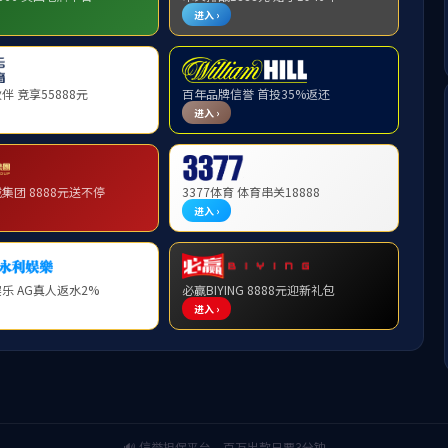
化学研究所许子豪研究员做客隆中讲坛
学光电材料学者做客隆中讲坛
融合 构筑人才创新高地（转载）
与器件湖北省重点实验室在2024年度湖北省重点实...
项目获2025年度国家自然科学基金立项资助
合作的科研成果在《Science》期刊发表
新闻》）晒晒太阳自动充电，钙钛矿“魔法膜”项...
电池制造关键技术及产业化”项目成果转化签约仪...
网站2018召开国家自科基金项目申报辅导交流会