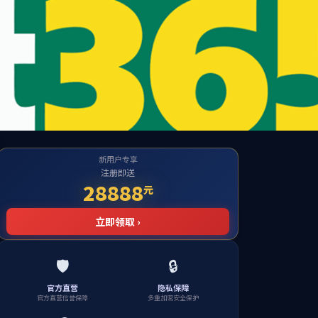
司
仪器预约
资料下载