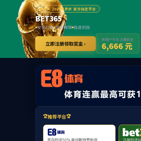
suncitygrou
首页
研究院概况
联系我们