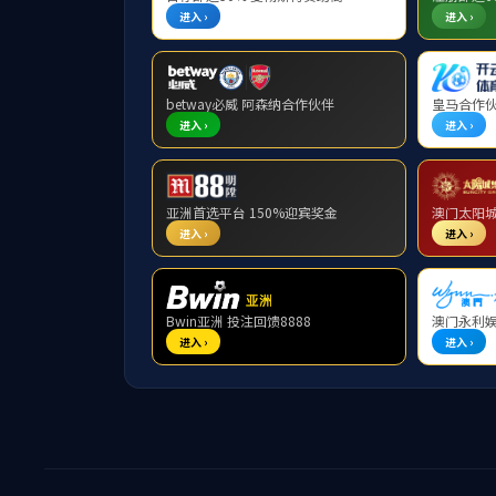
首页
院动态
通知公告
中国科学院
院动态
国内知名大
推进产学研
科研动态
低维光电材料
科研中心
研究院3项
研究生教育
我校教师参与
（转载《极目
“钙钛矿太阳
太阳集团城