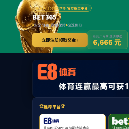
suncitygrou
首页
研究院概况
联系我们