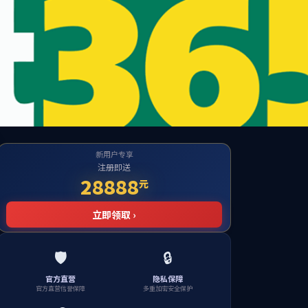
司
仪器预约
资料下载