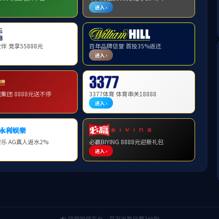
与器件团队介绍
018,suncitygroup介绍
站2018与器件团队介绍
料与催化团队
材料团队介绍
首页
上页
1
下页
尾页